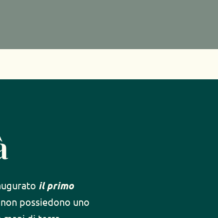
à
augurato
 il primo
e non possiedono uno 