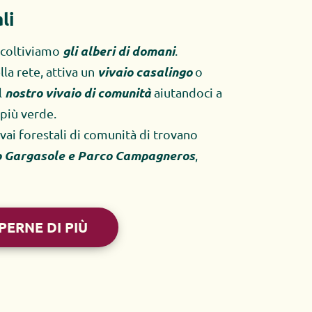
li
gli alberi di domani
 coltiviamo 
. 
vivaio casalingo 
la rete, attiva un 
o 
nostro vivaio di comunità
 
 aiutandoci a 
più verde. 
vivai forestali di comunità di trovano 
 Gargasole e Parco Campagneros
, 
PERNE DI PIÙ