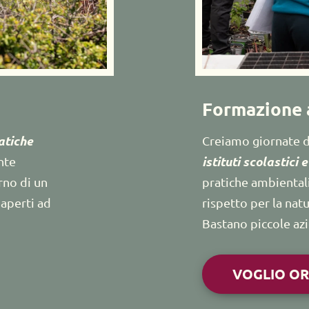
Formazione a
tiche 
Creiamo giornate d
istituti scolastici 
nte 
erno di un 
pratiche ambientali
aperti ad 
rispetto per la natu
Bastano piccole az
VOGLIO O