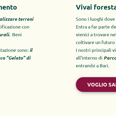
mento
Vivai foresta
alizzare terreni
Sono i luoghi dove
ificazione con 
Entra a far parte del
ali.  
Beni 
vienici a trovare nel
coltivare un futuro 
il 
estazione sono: 
I nostri principali 
co "Gelato" di 
Parco
all'interno di 
entrambi a Bari.
VOGLIO SA